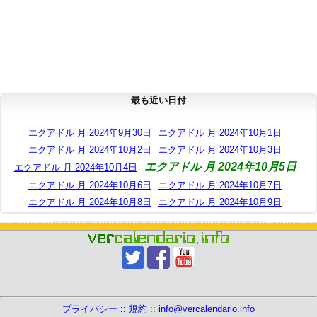
最も近い日付
エクアドル 月 2024年9月30日
エクアドル 月 2024年10月1日
エクアドル 月 2024年10月2日
エクアドル 月 2024年10月3日
エクアドル 月 2024年10月5日
エクアドル 月 2024年10月4日
エクアドル 月 2024年10月6日
エクアドル 月 2024年10月7日
エクアドル 月 2024年10月8日
エクアドル 月 2024年10月9日
プライバシー
::
規約
::
info@vercalendario.info