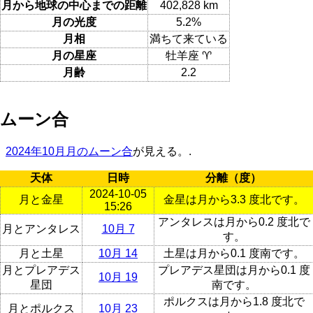
月から地球の中心までの距離
402,828 km
月の光度
5.2%
月相
満ちて来ている
月の星座
牡羊座 ♈
月齢
2.2
ムーン合
2024年10月月のムーン合
が見える。.
天体
日時
分離（度）
2024-10-05
月と金星
金星は月から3.3 度北です。
15:26
アンタレスは月から0.2 度北で
月とアンタレス
10月 7
す。
月と土星
10月 14
土星は月から0.1 度南です。
月とプレアデス
プレアデス星団は月から0.1 度
10月 19
星団
南です。
ポルクスは月から1.8 度北で
月とポルクス
10月 23