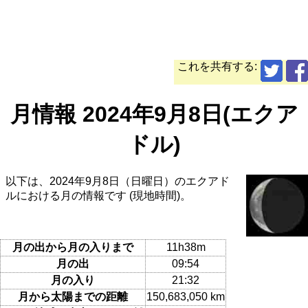
これを共有する:
月情報 2024年9月8日(エクア
ドル)
以下は、2024年9月8日（日曜日）のエクアド
ルにおける月の情報です (現地時間)。
月の出から月の入りまで
11h38m
月の出
09:54
月の入り
21:32
月から太陽までの距離
150,683,050 km