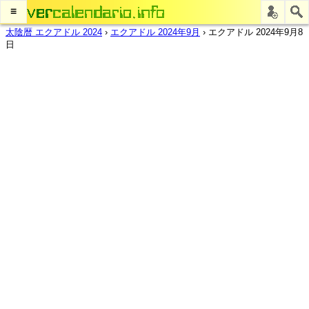
≡
太陰暦 エクアドル 2024
›
エクアドル 2024年9月
›
エクアドル 2024年9月8
日