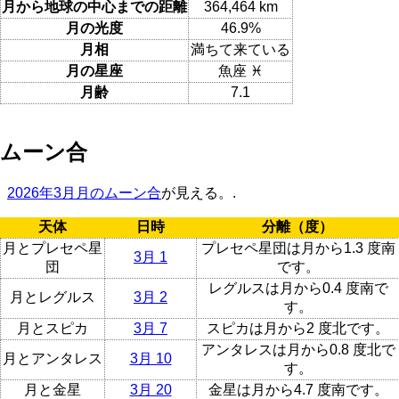
月から地球の中心までの距離
364,464 km
月の光度
46.9%
月相
満ちて来ている
月の星座
魚座 ♓
月齢
7.1
ムーン合
2026年3月月のムーン合
が見える。.
天体
日時
分離（度）
月とプレセペ星
プレセペ星団は月から1.3 度南
3月 1
団
です。
レグルスは月から0.4 度南で
月とレグルス
3月 2
す。
月とスピカ
3月 7
スピカは月から2 度北です。
アンタレスは月から0.8 度北で
月とアンタレス
3月 10
す。
月と金星
3月 20
金星は月から4.7 度南です。