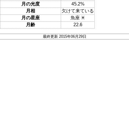
月の光度
45.2%
月相
欠けて来ている
月の星座
魚座 ♓
月齢
22.6
最終更新 2015年06月29日