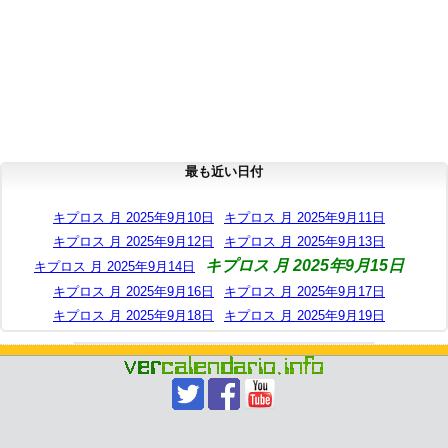
最も近い日付
キプロス 月 2025年9月10日
キプロス 月 2025年9月11日
キプロス 月 2025年9月12日
キプロス 月 2025年9月13日
キプロス 月 2025年9月15日
キプロス 月 2025年9月14日
キプロス 月 2025年9月16日
キプロス 月 2025年9月17日
キプロス 月 2025年9月18日
キプロス 月 2025年9月19日