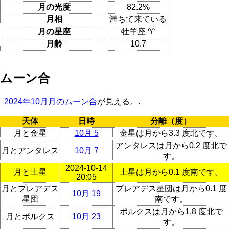
月の光度
82.2%
月相
満ちて来ている
月の星座
牡羊座 ♈
月齢
10.7
ムーン合
2024年10月月のムーン合
が見える。.
天体
日時
分離（度）
月と金星
10月 5
金星は月から3.3 度北です。
アンタレスは月から0.2 度北で
月とアンタレス
10月 7
す。
2024-10-14
月と土星
土星は月から0.1 度南です。
20:05
月とプレアデス
プレアデス星団は月から0.1 度
10月 19
星団
南です。
ポルクスは月から1.8 度北で
月とポルクス
10月 23
す。