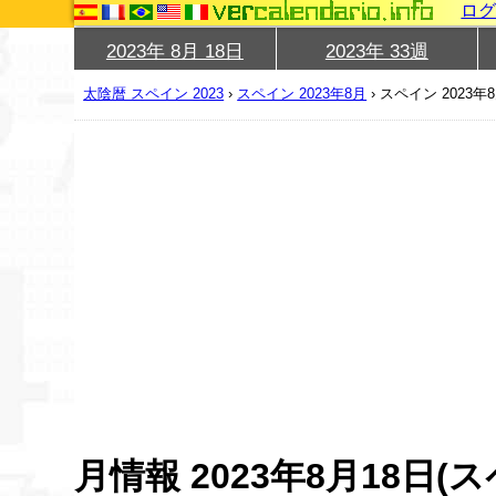
ロ
2023年 8月 18日
2023年 33週
太陰暦 スペイン 2023
›
スペイン 2023年8月
›
スペイン 2023年
月情報 2023年8月18日(