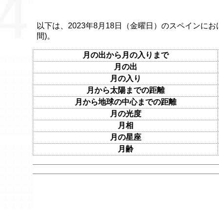
以下は、2023年8月18日（金曜日）のスペインにお
間)。
月の出から月の入りまで
月の出
月の入り
月から太陽までの距離
月から地球の中心までの距離
月の光度
月相
月の星座
月齢