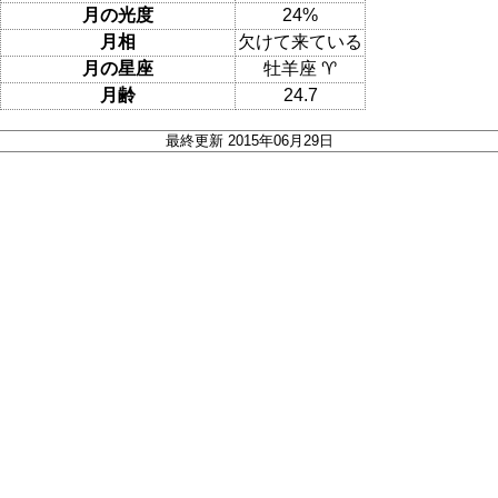
月の光度
24%
月相
欠けて来ている
月の星座
牡羊座 ♈
月齢
24.7
最終更新 2015年06月29日