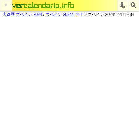
≡
太陰暦 スペイン 2024
›
スペイン 2024年11月
›
スペイン 2024年11月26日