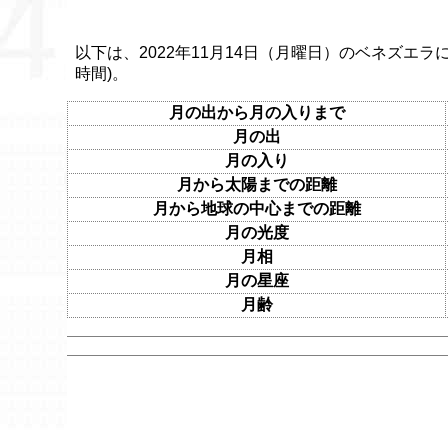
以下は、2022年11月14日（月曜日）のベネズエラ
時間)。
月の出から月の入りまで
月の出
月の入り
月から太陽までの距離
月から地球の中心までの距離
月の光度
月相
月の星座
月齢