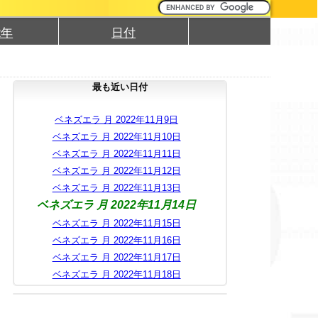
2年
日付
最も近い日付
ベネズエラ 月 2022年11月9日
ベネズエラ 月 2022年11月10日
ベネズエラ 月 2022年11月11日
ベネズエラ 月 2022年11月12日
ベネズエラ 月 2022年11月13日
ベネズエラ 月 2022年11月14日
ベネズエラ 月 2022年11月15日
ベネズエラ 月 2022年11月16日
ベネズエラ 月 2022年11月17日
ベネズエラ 月 2022年11月18日