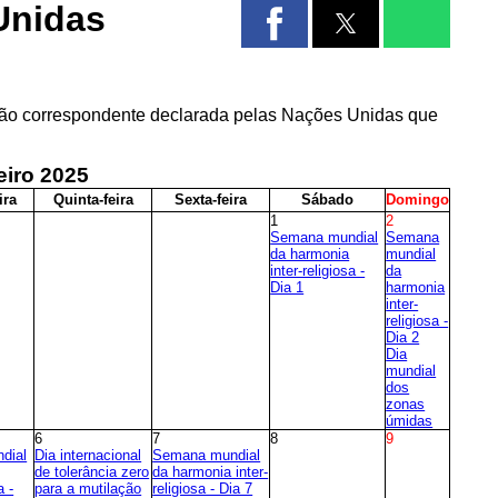
Unidas
ação correspondente declarada pelas Nações Unidas que
eiro
2025
ira
Q
uinta-feira
S
exta-feira
S
ábado
D
omingo
1
2
Semana mundial
Semana
da harmonia
mundial
inter-religiosa -
da
Dia 1
harmonia
inter-
religiosa -
Dia 2
Dia
mundial
dos
zonas
úmidas
6
7
8
9
dial
Dia internacional
Semana mundial
de tolerância zero
da harmonia inter-
a -
para a mutilação
religiosa - Dia 7