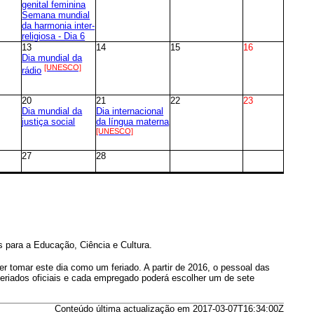
genital feminina
Semana mundial
da harmonia inter-
religiosa - Dia 6
13
14
15
16
Dia mundial da
[UNESCO]
rádio
20
21
22
23
Dia mundial da
Dia internacional
justiça social
da língua materna
[UNESCO]
27
28
para a Educação, Ciência e Cultura.
 tomar este dia como um feriado. A partir de 2016, o pessoal das
 feriados oficiais e cada empregado poderá escolher um de sete
Conteúdo última actualização em 2017-03-07T16:34:00Z