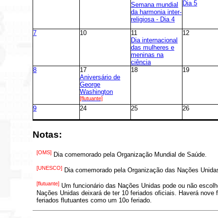
Dia 5
Semana mundial
da harmonia inter-
religiosa - Dia 4
7
10
11
12
Dia internacional
das mulheres e
meninas na
ciência
8
17
18
19
Aniversário de
George
Washington
[flutuante]
9
24
25
26
Notas:
[OMS]
Dia comemorado pela Organização Mundial de Saúde.
[UNESCO]
Dia comemorado pela Organização das Nações Unidas 
[flutuante]
Um funcionário das Nações Unidas pode ou não escolher
Nações Unidas deixará de ter 10 feriados oficiais. Haverá nove
feriados flutuantes como um 10o feriado.