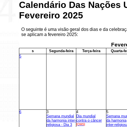
Calendário Das Nações 
Fevereiro 2025
O seguinte é uma visão geral dos dias e da celebr
se aplicam a fevereiro 2025:
Fever
s
S
egunda-feira
T
erça-feira
Q
uarta-fe
5
6
3
4
5
Semana mundial
Dia mundial
Semana mun
da harmonia inter-
contra o câncer
da harmonia
religiosa - Dia 3
[OMS]
inter-religios