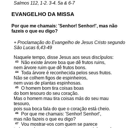
Salmos 112, 1-2. 3-4. 5a & 6-7
EVANGELHO DA MISSA
Por que me chamais: 'Senhor! Senhor!', mas não
fazeis o que eu digo?
+ Proclamação do Evangelho de Jesus Cristo segundo
São Lucas 6,43-49
Naquele tempo, disse Jesus aos seus discípulos:
43
Não existe árvore boa que dê frutos ruins,
nem árvore ruim que dê frutos bons.
44
Toda árvore é reconhecida pelos seus frutos.
Não se colhem figos de espinheiros,
nem uvas de plantas espinhosas.
45
O homem bom tira coisas boas
do bom tesouro do seu coração.
Mas o homem mau tira coisas más do seu mau
tesouro,
pois sua boca fala do que o coração está cheio.
46
Por que me chamais: 'Senhor! Senhor!',
mas não fazeis o que eu digo?
47
Vou mostrar-vos com quem se parece