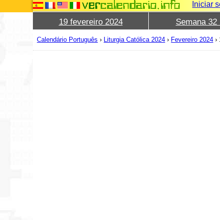
Iniciar 
19 fevereiro 2024
Semana 32 
Calendário Português
›
Liturgia Católica 2024
›
Fevereiro 2024
›