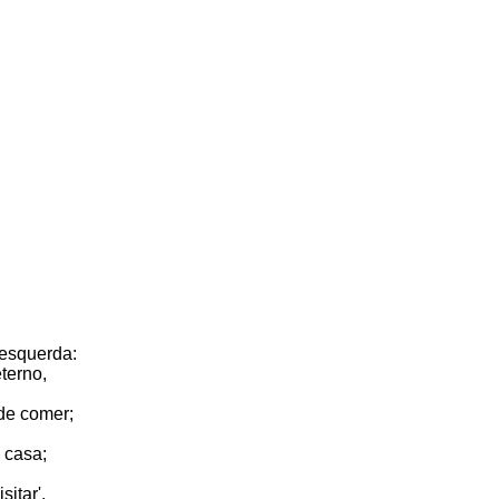
 esquerda:
eterno,
de comer;
;
 casa;
itar'.