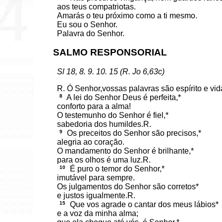
aos teus compatriotas.
Amarás o teu próximo como a ti mesmo.
Eu sou o Senhor.
Palavra do Senhor.
SALMO RESPONSORIAL
Sl 18, 8. 9. 10. 15 (R. Jo 6,63c)
R. Ó Senhor,vossas palavras são espírito e vid
8
A lei do Senhor Deus é perfeita,*
conforto para a alma!
O testemunho do Senhor é fiel,*
sabedoria dos humildes.R.
9
Os preceitos do Senhor são precisos,*
alegria ao coração.
O mandamento do Senhor é brilhante,*
para os olhos é uma luz.R.
10
É puro o temor do Senhor,*
imutável para sempre.
Os julgamentos do Senhor são corretos*
e justos igualmente.R.
15
Que vos agrade o cantar dos meus lábios*
e a voz da minha alma;