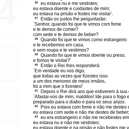
36
eu estava nu e me vestistes;
eu estava doente e cuidastes de mim;
eu estava na prisão e fostes me visitar'.
37
Então os justos lhe perguntarão:
`Senhor, quando foi que te vimos com fome
e te demos de comer?
com sede e te demos de beber?
38
Quando foi que te vimos como estrangeiro
e te recebemos em casa,
e sem roupa e te vestimos?
39
Quando foi que te vimos doente ou preso,
e fomos te visitar?'
40
Então o Rei lhes responderá:
`Em verdade eu vos digo,
que todas as vezes que fizestes isso
a um dos menores de meus irmãos,
foi a mim que o fizestes!'
41
Depois o Rei dirá aos que estiverem à sua
`Afastai-vos de mim, malditos! Ide para o fogo 
preparado para o diabo e para os seus anjos.
42
Pois eu estava com fome e não me destes 
eu estava com sede e não me destes de beber
43
eu era estrangeiro e não me recebestes em
eu estava nu e não me vestistes;
eu estava doente e na prisão e não fostes me vis