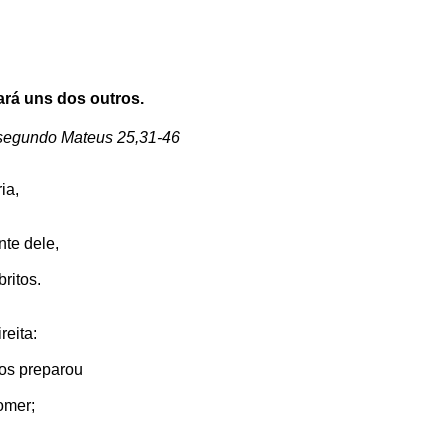
ará uns dos outros.
 segundo Mateus 25,31-46
ia,
nte dele,
ritos.
reita:
os preparou
omer;