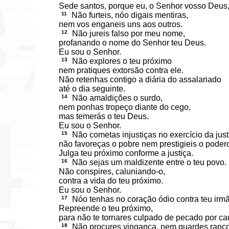
Sede santos, porque eu, o Senhor vosso Deus,
11
Não furteis, nóo digais mentiras,
nem vos enganeis uns aos outros.
12
Não jureis falso por meu nome,
profanando o nome do Senhor teu Deus.
Eu sou o Senhor.
13
Não explores o teu próximo
nem pratiques extorsão contra ele.
Não retenhas contigo a diária do assalariado
até o dia seguinte.
14
Não amaldições o surdo,
nem ponhas tropeço diante do cego,
mas temerás o teu Deus.
Eu sou o Senhor.
15
Não cometas injustiças no exercício da just
não favoreças o pobre nem prestigieis o poder
Julga teu próximo conforme a justiça.
16
Não sejas um maldizente entre o teu povo.
Não conspires, caluniando-o,
contra a vida do teu próximo.
Eu sou o Senhor.
17
Nóo tenhas no coração ódio contra teu irm
Repreende o teu próximo,
para não te tornares culpado de pecado por ca
18
Não procures vingança, nem guardes ranc