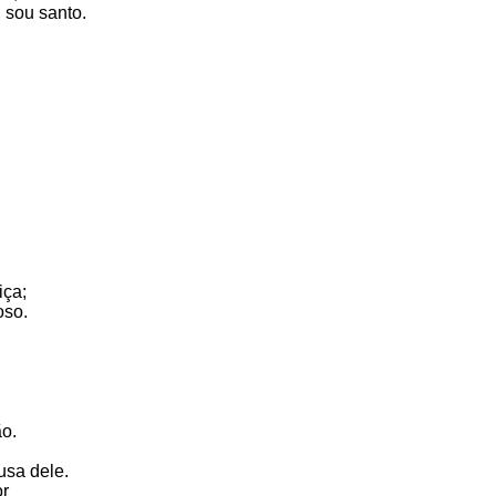
 sou santo.
iça;
oso.
ão.
usa dele.
or