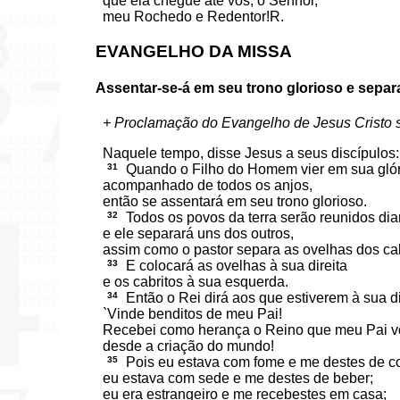
que ela chegue até vós, ó Senhor,*
meu Rochedo e Redentor!R.
EVANGELHO DA MISSA
Assentar-se-á em seu trono glorioso e separ
+ Proclamação do Evangelho de Jesus Cristo
Naquele tempo, disse Jesus a seus discípulos:
31
Quando o Filho do Homem vier em sua glór
acompanhado de todos os anjos,
então se assentará em seu trono glorioso.
32
Todos os povos da terra serão reunidos dia
e ele separará uns dos outros,
assim como o pastor separa as ovelhas dos cab
33
E colocará as ovelhas à sua direita
e os cabritos à sua esquerda.
34
Então o Rei dirá aos que estiverem à sua di
`Vinde benditos de meu Pai!
Recebei como herança o Reino que meu Pai v
desde a criação do mundo!
35
Pois eu estava com fome e me destes de c
eu estava com sede e me destes de beber;
eu era estrangeiro e me recebestes em casa;