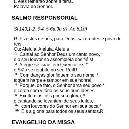
E eles reinarão sobre a terra.'
Palavra do Senhor.
SALMO RESPONSORIAL
Sl 149,1-2. 3-4. 5-6a.9b (R. Ap 5,10)
R. Fizestes de nós, para Deus, sacerdotes e povo de
reis.
Ou: Aleluia, Aleluia, Aleluia
1
Cantai ao Senhor Deus um canto novo, *
e o seu louvor na assembléia dos fiéis!
2
Alegre-se Israel em Quem o fez, *
e Sião se rejubile no seu Rei!R.
3
Com danças glorifiquem o seu nome, *
toquem harpa e tambor em sua honra!
4
Porque, de fato, o Senhor ama seu povo *
e coroa com vitória os seus humildes.R.
5
Exultem os fiéis por sua glória, *
e cantando se levantem de seus leitos,
6a
com louvores do Senhor em sua boca *
9b
Eis a glória para todos os seus santos.R.
EVANGELHO DA MISSA