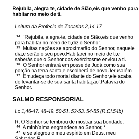
Rejubila, alegra-te, cidade de Sião,eis que venho para
habitar no meio de ti.
Leitura da Profecia de Zacarias 2,14-17
14
`Rejubila, alegra-te, cidade de Sião,eis que venho
para habitar no meio de ti,diz o Senhor.
15
Muitas naçðes se aproximarão do Senhor, naquele
dia,e serão o seu povo.Habitarei no meio de ti,e
saberás que o Senhor dos exércitosme enviou a ti.
16
O Senhor entrará em posse de Judá,como sua
porção na terra santa,e escolherá de novo Jerusalém.
17
Emudeça todo mortal diante do Senhor,ele acaba
de levantar-se de sua santa habitação'.Palavra do
Senhor.
SALMO RESPONSORIAL
Lc 1,46-47. 48-49. 50-51. 52-53. 54-55 (R.Cf.54b)
R. O Senhor se lembrou de mostrar sua bondade.
46
A minh'alma engrandece ao Senhor, *
47
e se alegrou o meu espírito em Deus, meu
Salvador, R.