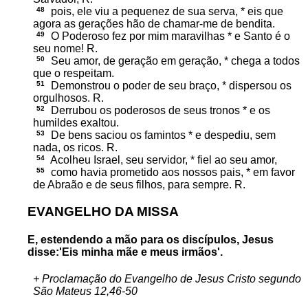
48
pois, ele viu a pequenez de sua serva, * eis que
agora as gerações hão de chamar-me de bendita.
49
O Poderoso fez por mim maravilhas * e Santo é o
seu nome! R.
50
Seu amor, de geração em geração, * chega a todos
que o respeitam.
51
Demonstrou o poder de seu braço, * dispersou os
orgulhosos. R.
52
Derrubou os poderosos de seus tronos * e os
humildes exaltou.
53
De bens saciou os famintos * e despediu, sem
nada, os ricos. R.
54
Acolheu Israel, seu servidor, * fiel ao seu amor,
55
como havia prometido aos nossos pais, * em favor
de Abraão e de seus filhos, para sempre. R.
EVANGELHO DA MISSA
E, estendendo a mão para os discípulos, Jesus
disse:'Eis minha mãe e meus irmãos'.
+ Proclamação do Evangelho de Jesus Cristo segundo
São Mateus 12,46-50