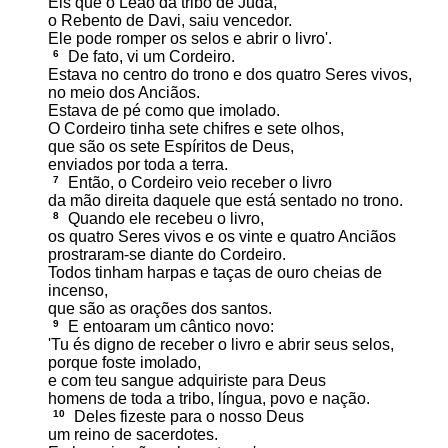
Eis que o Leão da tribo de Judá,
o Rebento de Davi, saiu vencedor.
Ele pode romper os selos e abrir o livro'.
6
De fato, vi um Cordeiro.
Estava no centro do trono e dos quatro Seres vivos,
no meio dos Anciãos.
Estava de pé como que imolado.
O Cordeiro tinha sete chifres e sete olhos,
que são os sete Espíritos de Deus,
enviados por toda a terra.
7
Então, o Cordeiro veio receber o livro
da mão direita daquele que está sentado no trono.
8
Quando ele recebeu o livro,
os quatro Seres vivos e os vinte e quatro Anciãos
prostraram-se diante do Cordeiro.
Todos tinham harpas e taças de ouro cheias de
incenso,
que são as orações dos santos.
9
E entoaram um cântico novo:
'Tu és digno de receber o livro e abrir seus selos,
porque foste imolado,
e com teu sangue adquiriste para Deus
homens de toda a tribo, língua, povo e nação.
10
Deles fizeste para o nosso Deus
um reino de sacerdotes.