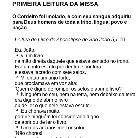
PRIMEIRA LEITURA DA MISSA
O Cordeiro foi imolado, e com seu sangue adquiriu
para Deus homens de toda a tribo, língua, povo e
nação.
Leitura do Livro do Apocalipse de São João 5,1-10
Eu, João,
1
vi um livro
na mão direita daquele que estava sentado no trono.
Era um rolo escrito por dentro e por fora,
e estava lacrado com sete selos.
2
Vi então um anjo forte,
que proclamava em voz alta:
'Quem é digno de romper os selos e abrir o livro?'
3
Ninguém no céu, nem na terra, nem debaixo da terra
era digno de abrir o livro
ou de ler o que nele estava escrito.
4
Eu chorava muito,
porque ninguém foi considerado digno
de abrir ou de ler o livro.
5
Um dos anciãos me consolou:
'Não chores!