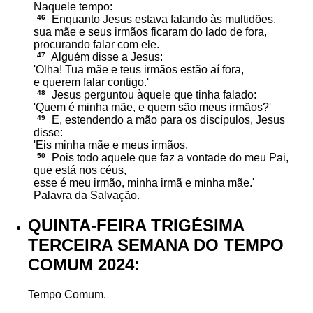
Naquele tempo:
46
Enquanto Jesus estava falando às multidões,
sua mãe e seus irmãos ficaram do lado de fora,
procurando falar com ele.
47
Alguém disse a Jesus:
'Olha! Tua mãe e teus irmãos estão aí fora,
e querem falar contigo.'
48
Jesus perguntou àquele que tinha falado:
'Quem é minha mãe, e quem são meus irmãos?'
49
E, estendendo a mão para os discípulos, Jesus
disse:
'Eis minha mãe e meus irmãos.
50
Pois todo aquele que faz a vontade do meu Pai,
que está nos céus,
esse é meu irmão, minha irmã e minha mãe.'
Palavra da Salvação.
QUINTA-FEIRA TRIGÉSIMA
TERCEIRA SEMANA DO TEMPO
COMUM 2024:
Tempo Comum.