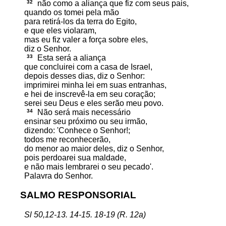
32
não como a aliança que fiz com seus pais,
quando os tomei pela mão
para retirá-los da terra do Egito,
e que eles violaram,
mas eu fiz valer a força sobre eles,
diz o Senhor.
33
Esta será a aliança
que concluirei com a casa de Israel,
depois desses dias, diz o Senhor:
imprimirei minha lei em suas entranhas,
e hei de inscrevê-la em seu coração;
serei seu Deus e eles serão meu povo.
34
Não será mais necessário
ensinar seu próximo ou seu irmão,
dizendo: 'Conhece o Senhor!;
todos me reconhecerão,
do menor ao maior deles, diz o Senhor,
pois perdoarei sua maldade,
e não mais lembrarei o seu pecado'.
Palavra do Senhor.
SALMO RESPONSORIAL
Sl 50,12-13. 14-15. 18-19 (R. 12a)