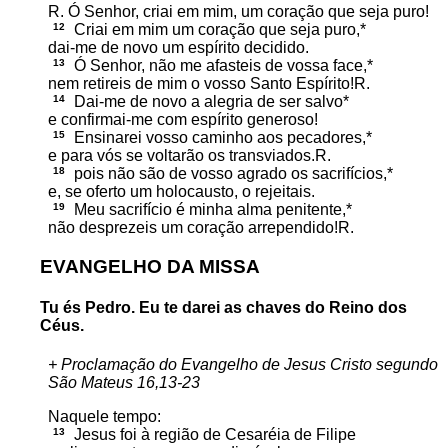
R. Ó Senhor, criai em mim, um coração que seja puro!
12
Criai em mim um coração que seja puro,*
dai-me de novo um espírito decidido.
13
Ó Senhor, não me afasteis de vossa face,*
nem retireis de mim o vosso Santo Espírito!R.
14
Dai-me de novo a alegria de ser salvo*
e confirmai-me com espírito generoso!
15
Ensinarei vosso caminho aos pecadores,*
e para vós se voltarão os transviados.R.
18
pois não são de vosso agrado os sacrifícios,*
e, se oferto um holocausto, o rejeitais.
19
Meu sacrifício é minha alma penitente,*
não desprezeis um coração arrependido!R.
EVANGELHO DA MISSA
Tu és Pedro. Eu te darei as chaves do Reino dos
Céus.
+ Proclamação do Evangelho de Jesus Cristo segundo
São Mateus 16,13-23
Naquele tempo:
13
Jesus foi à região de Cesaréia de Filipe