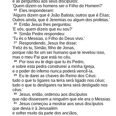
e ali perguntou aos seus discípulos:
'Quem dizem os homens ser o Filho do Homem?'
14
Eles responderam:
'Alguns dizem que é João Batista; outros que é Elias;
Outros ainda, que é Jeremias ou algum dos profetas.'
15
Então Jesus lhes perguntou:
'E vós, quem dizeis que eu sou?'
16
Simão Pedro respondeu:
'Tu és o Messias, o Filho do Deus vivo.'
17
Respondendo, Jesus lhe disse:
'Feliz és tu, Simão, filho de Jonas,
porque não foi um ser humano que te revelou isso,
mas o meu Pai que está no céu.
18
Por isso eu te digo que tu és Pedro,
e sobre esta pedra construirei a minha Igreja,
e o poder do inferno nunca poderá vencê-la.
19
Eu te darei as chaves do Reino dos Céus:
tudo o que tu ligares na terra será ligado nos céus;
tudo o que tu desligares na terra será desligado nos
céus.'
20
Jesus, então, ordenou aos discípulos
que não dissessem a ninguém que ele era o Messias.
21
Jesus começou a mostrar aos seus discípulos
que devia ir à Jerusalém
e sofrer muito da parte dos anciãos,