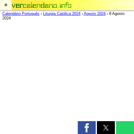
≡
Calendário Português
›
Liturgia Católica 2024
›
Agosto 2024
›
8 Agosto
2024