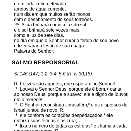
e em toda colina elevada
arroios de água corrente,
num dia em que muitos serão mortos
com o desabamento de seus torreões.
26
A lua brilhará como a luz do sol
e o sol brilhará sete vezes mais,
como a luz de sete dias,
no dia em que o Senhor curar a ferida de seu povo
e fizer sarar a lesão de sua chaga.
Palavra do Senhor.
SALMO RESPONSORIAL
Sl 146 (147) 1-2. 3-4. 5-6 (R. Is 30,18)
R. Felizes são aqueles, que esperam no Senhor!
1
Louvai o Senhor Deus, porque ele é bom,+ cantai
ao nosso Deus, porque é suave:* ele é digno de louvor,
ele o merece!
2
O Senhor reconstruiu Jerusalém,* e os dispersos de
Israel juntou de novo. R.
3
ele conforta os corações despedaçados,* ele
enfaixa suas feridas e as cura;
4
fixa o número de todas as estrelas* e chama a cada