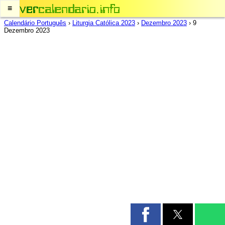
≡
Calendário Português
›
Liturgia Católica 2023
›
Dezembro 2023
›
9
Dezembro 2023