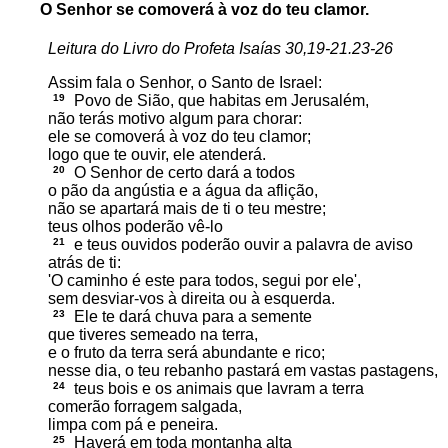
O Senhor se comoverá à voz do teu clamor.
Leitura do Livro do Profeta Isaías 30,19-21.23-26
Assim fala o Senhor, o Santo de Israel:
19
Povo de Sião, que habitas em Jerusalém,
não terás motivo algum para chorar:
ele se comoverá à voz do teu clamor;
logo que te ouvir, ele atenderá.
20
O Senhor de certo dará a todos
o pão da angústia e a água da aflição,
não se apartará mais de ti o teu mestre;
teus olhos poderão vê-lo
21
e teus ouvidos poderão ouvir a palavra de aviso
atrás de ti:
'O caminho é este para todos, segui por ele',
sem desviar-vos à direita ou à esquerda.
23
Ele te dará chuva para a semente
que tiveres semeado na terra,
e o fruto da terra será abundante e rico;
nesse dia, o teu rebanho pastará em vastas pastagens,
24
teus bois e os animais que lavram a terra
comerão forragem salgada,
limpa com pá e peneira.
25
Haverá em toda montanha alta