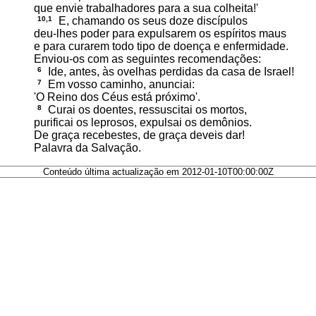
que envie trabalhadores para a sua colheita!'
10,1
E, chamando os seus doze discípulos
deu-lhes poder para expulsarem os espíritos maus
e para curarem todo tipo de doença e enfermidade.
Enviou-os com as seguintes recomendações:
6
Ide, antes, às ovelhas perdidas da casa de Israel!
7
Em vosso caminho, anunciai:
'O Reino dos Céus está próximo'.
8
Curai os doentes, ressuscitai os mortos,
purificai os leprosos, expulsai os demônios.
De graça recebestes, de graça deveis dar!
Palavra da Salvação.
Conteúdo última actualização em 2012-01-10T00:00:00Z