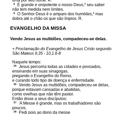
uma por seu nome. R.
5
É grande e onipotente o nosso Deus,* seu saber
não tem medida nem limites.
6
O Senhor Deus é o amparo dos humildes,* mas
dobra até o chão os que são ímpios. R.
EVANGELHO DA MISSA
Vendo Jesus as multidões, compadeceu-se delas.
+ Proclamação do Evangelho de Jesus Cristo segundo
São Mateus 9,35 - 10,1.6-8
Naquele tempo:
35
Jesus percorria todas as cidades e povoados,
ensinando em suas sinagogas,
pregando o Evangelho do Reino,
e curando todo tipo de doença e enfermidade.
36
Vendo Jesus as multidões, compadeceu-se delas,
porque estavam cansadas e abatidas,
como ovelhas que não têm pastor.
Então disse a seus discípulos:
37
'A Messe é grande, mas os trabalhadores são
poucos.
38
Pedi pois ao dono da messe