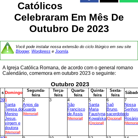
Católicos
Celebraram Em Mês De
Outubro De 2023
Você pode instalar nossa extensão do ciclo litúrgico em seu site
Blogger
,
Wordpress
e
Joomla
.
A Igreja Católica Romana, de acordo com o general romano
Calendário, comemora em outubro 2023 o seguinte:
Outubro
2023
S
egunda-
T
erça-
Q
uarta-
Q
uinta-
S
exta-
s
D
omingo
S
ábad
feira
feira
feira
feira
feira
39
1
2
3
4
5
6
7
Santa
Anjos da
São
Santa
Saõ
Nossa
Teresa do
Guarda
Francisco
Maria
Bruno,
Senhor
Menino
[Memorial]
de Assis
Faustyna
sacerdote
do
Jesus,
[Memorial]
Kowalska
[Opcional]
Rosário
virgem e
[Opcional]
[Memoria
doutora
[Memorial]