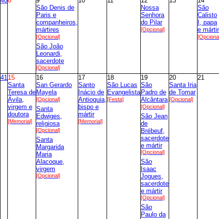
40
8
9
10
11
12
13
14
São Denis de
Nossa
São
Paris e
Senhora
Calisto
companheiros,
do Pilar
I, papa
mártires
[Opcional]
e mártir
[Opcional]
[Opciona
São João
Leonardi,
sacerdote
[Opcional]
41
15
16
17
18
19
20
21
Santa
San Gerardo
Santo
São Lucas
São
Santa Iria
Teresa de
Mayela
Inácio de
Evangelista
Padro de
de Tomar
Ávila,
[Opcional]
Antioquia,
[Festa]
Alcântara
[Opcional]
virgem e
bispo e
[Opcional]
Santa
doutora
mártir
Edwiges,
São Jean
[Memorial]
[Memorial]
religiosa
de
[Opcional]
Brébeuf,
sacerdote
Santa
e mártir
Margarida
[Opcional]
Maria
Alacoque,
São
virgem
Isaac
[Opcional]
Jogues,
sacerdote
e mártir
[Opcional]
São
Paulo da