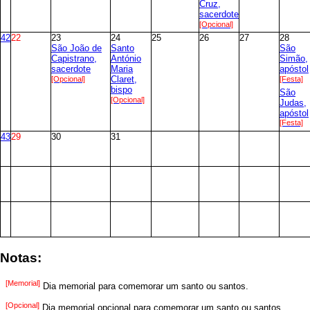
Cruz,
sacerdote
[Opcional]
42
22
23
24
25
26
27
28
São João de
Santo
São
Capistrano,
António
Simão,
sacerdote
Maria
apóstol
[Opcional]
Claret,
[Festa]
bispo
São
[Opcional]
Judas,
apóstol
[Festa]
43
29
30
31
Notas:
[Memorial]
Dia memorial para comemorar um santo ou santos.
[Opcional]
Dia memorial opcional para comemorar um santo ou santos.