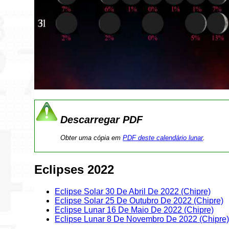
Descarregar PDF
Obter uma cópia em
PDF deste calendário lunar
.
Eclipses 2022
Eclipse Solar 30 De Abril De 2022 (Chipre)
Eclipse Solar 25 De Outubro De 2022 (Chipre)
Eclipse Lunar 16 De Maio De 2022 (Chipre)
Eclipse Lunar 8 De Novembro De 2022 (Chipre