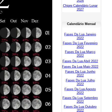
2026
Chipre Calendário Lunar
2027
Calendário Mensal
Fases Da Lua Janeiro
2022
Fases Da Lua Fevereiro
2022
Fases Da Lua Março
2022
Fases Da Lua Abril 2022
Fases Da Lua Maio 2022
Fases Da Lua Junho
2022
Fases Da Lua Julho
2022
Fases Da Lua Agosto
2022
Fases Da Lua Setembro
2022
Fases Da Lua Outubro
2022