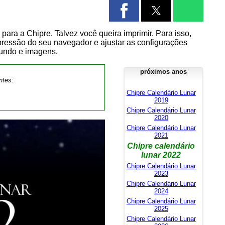
para a Chipre. Talvez você queira imprimir. Para isso,
mpressão do seu navegador e ajustar as configurações
fundo e imagens.
próximos anos
ntes:
Chipre Calendário Lunar
2019
Chipre Calendário Lunar
2020
Chipre Calendário Lunar
2021
Chipre calendário
lunar 2022
Chipre Calendário Lunar
2023
Chipre Calendário Lunar
2024
Chipre Calendário Lunar
2025
Chipre Calendário Lunar