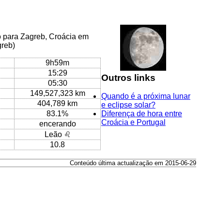
o para Zagreb, Croácia em
greb)
9h59m
15:29
Outros links
05:30
149,527,323 km
Quando é a próxima lunar
404,789 km
e eclipse solar?
83.1%
Diferença de hora entre
Croácia e Portugal
encerando
Leão ♌
10.8
Conteúdo última actualização em 2015-06-29