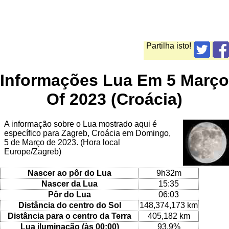
Partilha isto!
Informações Lua Em 5 Março
Of 2023 (Croácia)
A informação sobre o Lua mostrado aqui é
específico para Zagreb, Croácia em Domingo,
5 de Março de 2023. (Hora local
Europe/Zagreb)
Nascer ao pôr do Lua
9h32m
Nascer da Lua
15:35
Pôr do Lua
06:03
Distância do centro do Sol
148,374,173 km
Distância para o centro da Terra
405,182 km
Lua iluminação (às 00:00)
93.9%