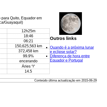
o para Quito, Equador em
ca/Guayaquil)
12h25m
18:46
Outros links
06:21
150,625,563 km
Quando é a próxima lunar
372,458 km
e eclipse solar?
99.9%
Diferença de hora entre
Equador e Portugal
encerando
Áries ♈
14.5
Conteúdo última actualização em 2015-06-29