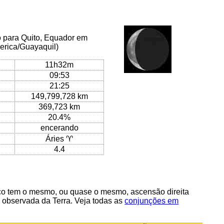
o para Quito, Equador em
merica/Guayaquil)
11h32m
09:53
21:25
149,799,728 km
369,723 km
20.4%
encerando
Áries ♈
4.4
o tem o mesmo, ou quase o mesmo, ascensão direita
 observada da Terra. Veja todas as
conjunções em