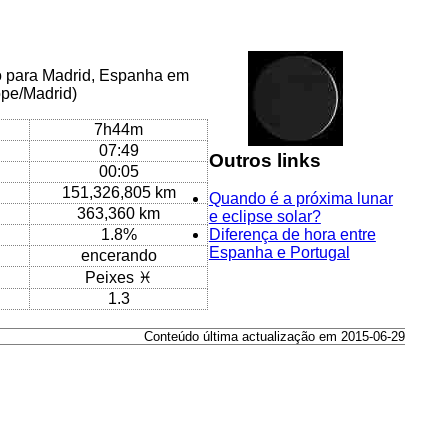
co para Madrid, Espanha em
ope/Madrid)
7h44m
07:49
Outros links
00:05
151,326,805 km
Quando é a próxima lunar
363,360 km
e eclipse solar?
1.8%
Diferença de hora entre
Espanha e Portugal
encerando
Peixes ♓
1.3
Conteúdo última actualização em 2015-06-29