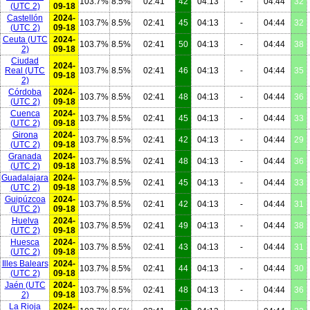
103.7%
8.5%
02:41
42
04:13
-
04:44
32
(UTC 2)
09-18
Castellón
2024-
103.7%
8.5%
02:41
45
04:13
-
04:44
32
(UTC 2)
09-18
Ceuta
(UTC
2024-
103.7%
8.5%
02:41
50
04:13
-
04:44
38
2)
09-18
Ciudad
2024-
Real
(UTC
103.7%
8.5%
02:41
46
04:13
-
04:44
35
09-18
2)
Córdoba
2024-
103.7%
8.5%
02:41
48
04:13
-
04:44
36
(UTC 2)
09-18
Cuenca
2024-
103.7%
8.5%
02:41
45
04:13
-
04:44
33
(UTC 2)
09-18
Girona
2024-
103.7%
8.5%
02:41
42
04:13
-
04:44
29
(UTC 2)
09-18
Granada
2024-
103.7%
8.5%
02:41
48
04:13
-
04:44
36
(UTC 2)
09-18
Guadalajara
2024-
103.7%
8.5%
02:41
45
04:13
-
04:44
33
(UTC 2)
09-18
Guipúzcoa
2024-
103.7%
8.5%
02:41
42
04:13
-
04:44
31
(UTC 2)
09-18
Huelva
2024-
103.7%
8.5%
02:41
49
04:13
-
04:44
38
(UTC 2)
09-18
Huesca
2024-
103.7%
8.5%
02:41
43
04:13
-
04:44
31
(UTC 2)
09-18
Illes Balears
2024-
103.7%
8.5%
02:41
44
04:13
-
04:44
30
(UTC 2)
09-18
Jaén
(UTC
2024-
103.7%
8.5%
02:41
48
04:13
-
04:44
36
2)
09-18
La Rioja
2024-