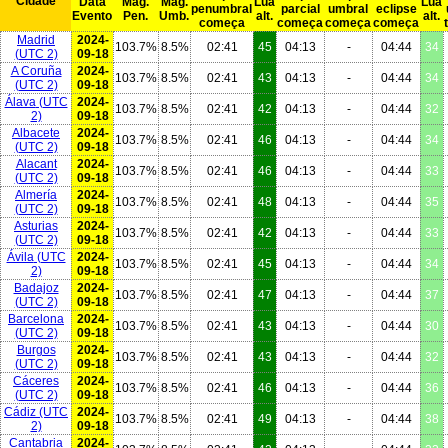
Cidade
Data
Mag.
Mag.
Lua
Lua
penumbral
parcial
umbral
eclipse
Evento
Pen.
Umb.
alt.
alt.
começa
começa
começa
começa
Madrid
2024-
103.7%
8.5%
02:41
45
04:13
-
04:44
34
(UTC 2)
09-18
A Coruña
2024-
103.7%
8.5%
02:41
43
04:13
-
04:44
34
(UTC 2)
09-18
Álava
(UTC
2024-
103.7%
8.5%
02:41
42
04:13
-
04:44
32
2)
09-18
Albacete
2024-
103.7%
8.5%
02:41
46
04:13
-
04:44
34
(UTC 2)
09-18
Alacant
2024-
103.7%
8.5%
02:41
46
04:13
-
04:44
33
(UTC 2)
09-18
Almería
2024-
103.7%
8.5%
02:41
48
04:13
-
04:44
35
(UTC 2)
09-18
Asturias
2024-
103.7%
8.5%
02:41
42
04:13
-
04:44
33
(UTC 2)
09-18
Ávila
(UTC
2024-
103.7%
8.5%
02:41
45
04:13
-
04:44
34
2)
09-18
Badajoz
2024-
103.7%
8.5%
02:41
47
04:13
-
04:44
37
(UTC 2)
09-18
Barcelona
2024-
103.7%
8.5%
02:41
43
04:13
-
04:44
30
(UTC 2)
09-18
Burgos
2024-
103.7%
8.5%
02:41
43
04:13
-
04:44
32
(UTC 2)
09-18
Cáceres
2024-
103.7%
8.5%
02:41
46
04:13
-
04:44
36
(UTC 2)
09-18
Cádiz
(UTC
2024-
103.7%
8.5%
02:41
49
04:13
-
04:44
38
2)
09-18
Cantabria
2024-