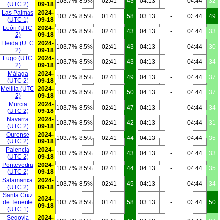
103.7%
8.5%
02:41
43
04:13
-
04:44
32
(UTC 2)
09-18
Las Palmas
2024-
103.7%
8.5%
01:41
58
03:13
-
03:44
49
(UTC 1)
09-18
León
(UTC
2024-
103.7%
8.5%
02:41
43
04:13
-
04:44
33
2)
09-18
Lleida
(UTC
2024-
103.7%
8.5%
02:41
43
04:13
-
04:44
30
2)
09-18
Lugo
(UTC
2024-
103.7%
8.5%
02:41
43
04:13
-
04:44
34
2)
09-18
Málaga
2024-
103.7%
8.5%
02:41
49
04:13
-
04:44
37
(UTC 2)
09-18
Melilla
(UTC
2024-
103.7%
8.5%
02:41
50
04:13
-
04:44
37
2)
09-18
Murcia
2024-
103.7%
8.5%
02:41
47
04:13
-
04:44
34
(UTC 2)
09-18
Navarra
2024-
103.7%
8.5%
02:41
42
04:13
-
04:44
31
(UTC 2)
09-18
Ourense
2024-
103.7%
8.5%
02:41
44
04:13
-
04:44
35
(UTC 2)
09-18
Palencia
2024-
103.7%
8.5%
02:41
43
04:13
-
04:44
33
(UTC 2)
09-18
Pontevedra
2024-
103.7%
8.5%
02:41
44
04:13
-
04:44
35
(UTC 2)
09-18
Salamanca
2024-
103.7%
8.5%
02:41
45
04:13
-
04:44
34
(UTC 2)
09-18
Santa Cruz
2024-
de Tenerife
103.7%
8.5%
01:41
58
03:13
-
03:44
50
09-18
(UTC 1)
Segovia
2024-