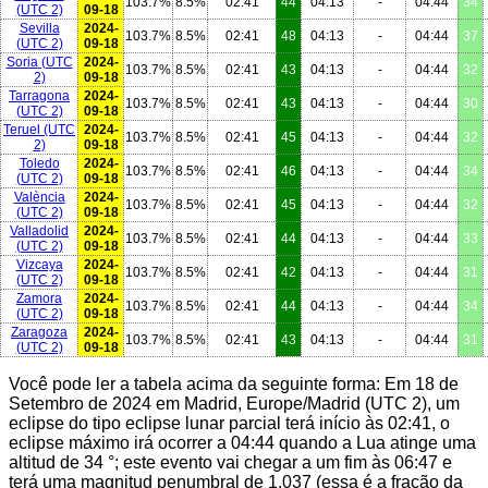
103.7%
8.5%
02:41
44
04:13
-
04:44
34
(UTC 2)
09-18
Sevilla
2024-
103.7%
8.5%
02:41
48
04:13
-
04:44
37
(UTC 2)
09-18
Soria
(UTC
2024-
103.7%
8.5%
02:41
43
04:13
-
04:44
32
2)
09-18
Tarragona
2024-
103.7%
8.5%
02:41
43
04:13
-
04:44
30
(UTC 2)
09-18
Teruel
(UTC
2024-
103.7%
8.5%
02:41
45
04:13
-
04:44
32
2)
09-18
Toledo
2024-
103.7%
8.5%
02:41
46
04:13
-
04:44
34
(UTC 2)
09-18
València
2024-
103.7%
8.5%
02:41
45
04:13
-
04:44
32
(UTC 2)
09-18
Valladolid
2024-
103.7%
8.5%
02:41
44
04:13
-
04:44
33
(UTC 2)
09-18
Vizcaya
2024-
103.7%
8.5%
02:41
42
04:13
-
04:44
31
(UTC 2)
09-18
Zamora
2024-
103.7%
8.5%
02:41
44
04:13
-
04:44
34
(UTC 2)
09-18
Zaragoza
2024-
103.7%
8.5%
02:41
43
04:13
-
04:44
31
(UTC 2)
09-18
Você pode ler a tabela acima da seguinte forma: Em 18 de
Setembro de 2024 em Madrid, Europe/Madrid (UTC 2), um
eclipse do tipo eclipse lunar parcial terá início às 02:41, o
eclipse máximo irá ocorrer a 04:44 quando a Lua atinge uma
altitud de 34 °; este evento vai chegar a um fim às 06:47 e
terá uma magnitud penumbral de 1.037 (essa é a fração da