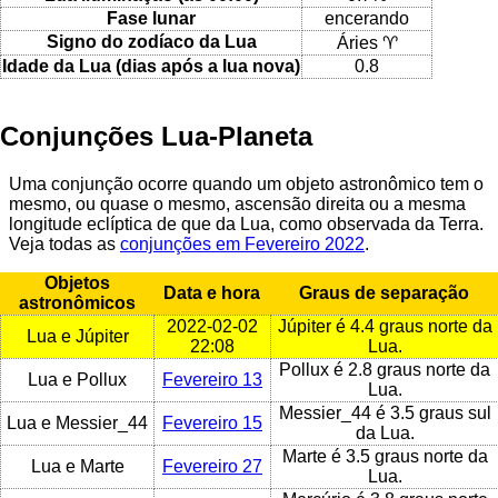
Fase lunar
encerando
Signo do zodíaco da Lua
Áries ♈
Idade da Lua (dias após a lua nova)
0.8
Conjunções Lua-Planeta
Uma conjunção ocorre quando um objeto astronômico tem o
mesmo, ou quase o mesmo, ascensão direita ou a mesma
longitude eclíptica de que da Lua, como observada da Terra.
Veja todas as
conjunções em Fevereiro 2022
.
Objetos
Data e hora
Graus de separação
astronômicos
2022-02-02
Júpiter é 4.4 graus norte da
Lua e Júpiter
22:08
Lua.
Pollux é 2.8 graus norte da
Lua e Pollux
Fevereiro 13
Lua.
Messier_44 é 3.5 graus sul
Lua e Messier_44
Fevereiro 15
da Lua.
Marte é 3.5 graus norte da
Lua e Marte
Fevereiro 27
Lua.