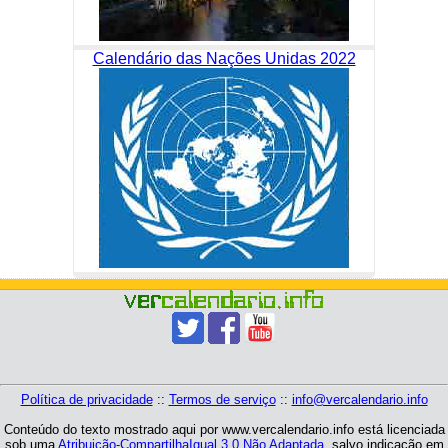
Calendário das Nações Unidas 2022
Política de privacidade
::
Termos de serviço
::
info@vercalendario.info
Conteúdo do texto mostrado aqui por www.vercalendario.info está licenciada
sob uma
Atribuição-CompartilhaIgual 3.0 Não Adaptada
, salvo indicação em