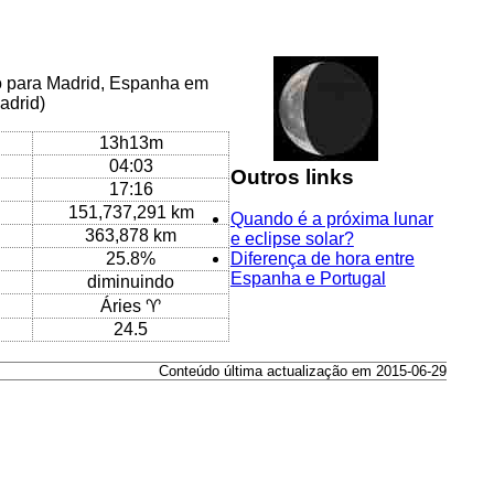
co para Madrid, Espanha em
adrid)
13h13m
04:03
Outros links
17:16
151,737,291 km
Quando é a próxima lunar
363,878 km
e eclipse solar?
25.8%
Diferença de hora entre
Espanha e Portugal
diminuindo
Áries ♈
24.5
Conteúdo última actualização em 2015-06-29