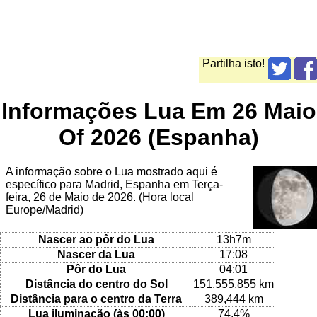
Partilha isto!
Informações Lua Em 26 Maio
Of 2026 (Espanha)
A informação sobre o Lua mostrado aqui é
específico para Madrid, Espanha em Terça-
feira, 26 de Maio de 2026. (Hora local
Europe/Madrid)
Nascer ao pôr do Lua
13h7m
Nascer da Lua
17:08
Pôr do Lua
04:01
Distância do centro do Sol
151,555,855 km
Distância para o centro da Terra
389,444 km
Lua iluminação (às 00:00)
74.4%