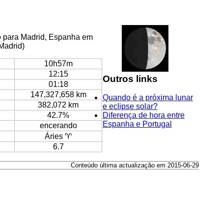
co para Madrid, Espanha em
Madrid)
10h57m
12:15
Outros links
01:18
147,327,658 km
Quando é a próxima lunar
382,072 km
e eclipse solar?
42.7%
Diferença de hora entre
Espanha e Portugal
encerando
Áries ♈
6.7
Conteúdo última actualização em 2015-06-29