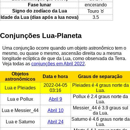
Fase lunar
encerando
Signo do zodíaco da Lua
Touro ♉
Idade da Lua (dias após a lua nova)
3.5
Conjunções Lua-Planeta
Uma conjunção ocorre quando um objeto astronômico tem o
mesmo, ou quase o mesmo, ascensão direita ou a mesma
longitude eclíptica de que da Lua, como observada da Terra.
Veja todas as
conjunções em Abril 2022
.
Objetos
Data e hora
Graus de separação
astronômicos
2022-04-05
Pleiades é 4 graus norte da
Lua e Pleiades
03:16
Lua.
Pollux é 2.4 graus norte da
Lua e Pollux
Abril 9
Lua.
Messier_44 é 3.9 graus sul
Lua e Messier_44
Abril 10
da Lua.
Saturno é 4.6 graus norte da
Lua e Saturno
Abril 24
Lua.