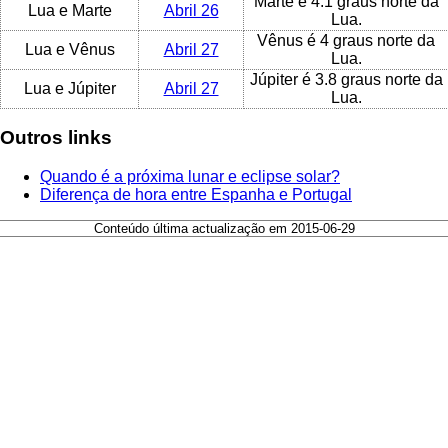
Marte é 4.1 graus norte da
Lua e Marte
Abril 26
Lua.
Vênus é 4 graus norte da
Lua e Vênus
Abril 27
Lua.
Júpiter é 3.8 graus norte da
Lua e Júpiter
Abril 27
Lua.
Outros links
Quando é a próxima lunar e eclipse solar?
Diferença de hora entre Espanha e Portugal
Conteúdo última actualização em 2015-06-29