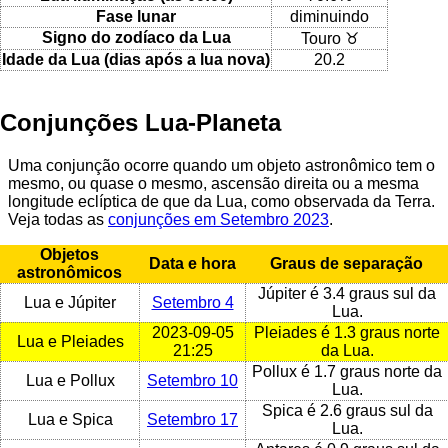
Fase lunar
diminuindo
Signo do zodíaco da Lua
Touro ♉
Idade da Lua (dias após a lua nova)
20.2
Conjunções Lua-Planeta
Uma conjunção ocorre quando um objeto astronômico tem o
mesmo, ou quase o mesmo, ascensão direita ou a mesma
longitude eclíptica de que da Lua, como observada da Terra.
Veja todas as
conjunções em Setembro 2023
.
Objetos
Data e hora
Graus de separação
astronômicos
Júpiter é 3.4 graus sul da
Lua e Júpiter
Setembro 4
Lua.
2023-09-05
Pleiades é 1.3 graus norte
Lua e Pleiades
21:25
da Lua.
Pollux é 1.7 graus norte da
Lua e Pollux
Setembro 10
Lua.
Spica é 2.6 graus sul da
Lua e Spica
Setembro 17
Lua.