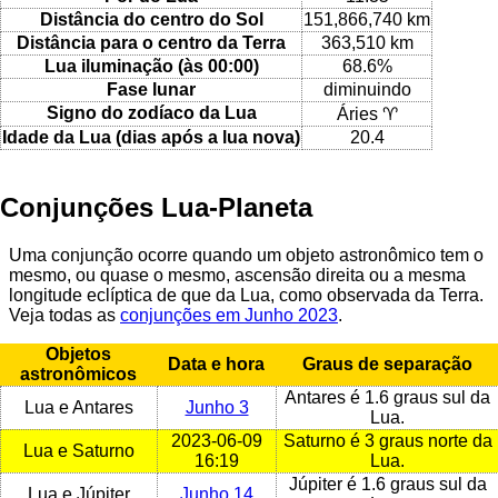
Distância do centro do Sol
151,866,740 km
Distância para o centro da Terra
363,510 km
Lua iluminação (às 00:00)
68.6%
Fase lunar
diminuindo
Signo do zodíaco da Lua
Áries ♈
Idade da Lua (dias após a lua nova)
20.4
Conjunções Lua-Planeta
Uma conjunção ocorre quando um objeto astronômico tem o
mesmo, ou quase o mesmo, ascensão direita ou a mesma
longitude eclíptica de que da Lua, como observada da Terra.
Veja todas as
conjunções em Junho 2023
.
Objetos
Data e hora
Graus de separação
astronômicos
Antares é 1.6 graus sul da
Lua e Antares
Junho 3
Lua.
2023-06-09
Saturno é 3 graus norte da
Lua e Saturno
16:19
Lua.
Júpiter é 1.6 graus sul da
Lua e Júpiter
Junho 14