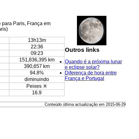
o para Paris, França em
ris)
13h13m
22:36
Outros links
09:23
151,836,395 km
Quando é a próxima lunar
390,657 km
e eclipse solar?
94.8%
Diferença de hora entre
França e Portugal
diminuindo
Peixes ♓
16.9
Conteúdo última actualização em 2015-06-29