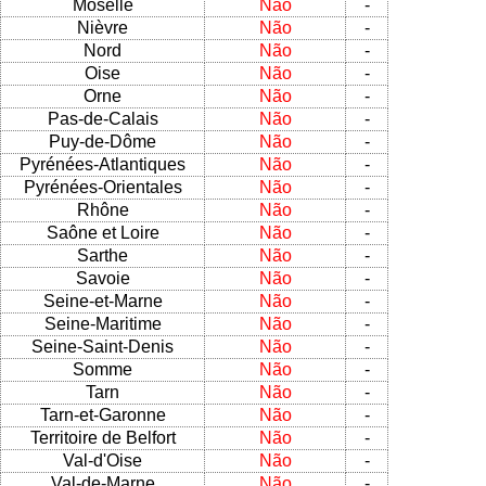
Moselle
Não
-
Nièvre
Não
-
Nord
Não
-
Oise
Não
-
Orne
Não
-
Pas-de-Calais
Não
-
Puy-de-Dôme
Não
-
Pyrénées-Atlantiques
Não
-
Pyrénées-Orientales
Não
-
Rhône
Não
-
Saône et Loire
Não
-
Sarthe
Não
-
Savoie
Não
-
Seine-et-Marne
Não
-
Seine-Maritime
Não
-
Seine-Saint-Denis
Não
-
Somme
Não
-
Tarn
Não
-
Tarn-et-Garonne
Não
-
Territoire de Belfort
Não
-
Val-d'Oise
Não
-
Val-de-Marne
Não
-