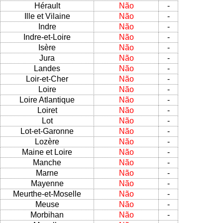
Hérault
Não
-
Ille et Vilaine
Não
-
Indre
Não
-
Indre-et-Loire
Não
-
Isère
Não
-
Jura
Não
-
Landes
Não
-
Loir-et-Cher
Não
-
Loire
Não
-
Loire Atlantique
Não
-
Loiret
Não
-
Lot
Não
-
Lot-et-Garonne
Não
-
Lozère
Não
-
Maine et Loire
Não
-
Manche
Não
-
Marne
Não
-
Mayenne
Não
-
Meurthe-et-Moselle
Não
-
Meuse
Não
-
Morbihan
Não
-