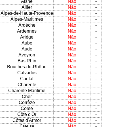
Aisne
Não
-
Allier
Não
-
Alpes-de-Haute-Provence
Não
-
Alpes-Maritimes
Não
-
Ardèche
Não
-
Ardennes
Não
-
Ariège
Não
-
Aube
Não
-
Aude
Não
-
Aveyron
Não
-
Bas Rhin
Não
-
Bouches-du-Rhône
Não
-
Calvados
Não
-
Cantal
Não
-
Charente
Não
-
Charente Maritime
Não
-
Cher
Não
-
Corrèze
Não
-
Corse
Não
-
Côte d'Or
Não
-
Côtes d'Armor
Não
-
Creuse
Não
-