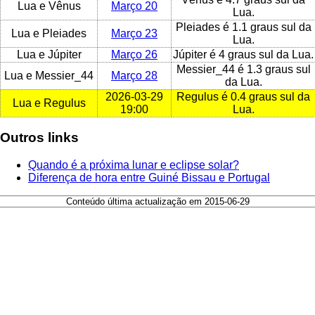
Lua e Vênus
Março 20
Lua.
Pleiades é 1.1 graus sul da
Lua e Pleiades
Março 23
Lua.
Lua e Júpiter
Março 26
Júpiter é 4 graus sul da Lua.
Messier_44 é 1.3 graus sul
Lua e Messier_44
Março 28
da Lua.
2026-03-29
Regulus é 0.4 graus sul da
Lua e Regulus
19:00
Lua.
Outros links
Quando é a próxima lunar e eclipse solar?
Diferença de hora entre Guiné Bissau e Portugal
Conteúdo última actualização em 2015-06-29