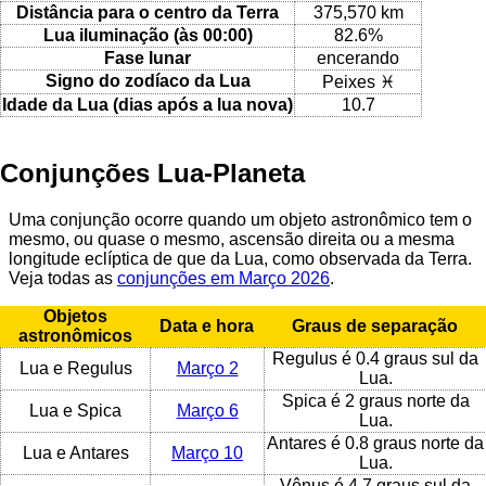
Distância para o centro da Terra
375,570 km
Lua iluminação (às 00:00)
82.6%
Fase lunar
encerando
Signo do zodíaco da Lua
Peixes ♓
Idade da Lua (dias após a lua nova)
10.7
Conjunções Lua-Planeta
Uma conjunção ocorre quando um objeto astronômico tem o
mesmo, ou quase o mesmo, ascensão direita ou a mesma
longitude eclíptica de que da Lua, como observada da Terra.
Veja todas as
conjunções em Março 2026
.
Objetos
Data e hora
Graus de separação
astronômicos
Regulus é 0.4 graus sul da
Lua e Regulus
Março 2
Lua.
Spica é 2 graus norte da
Lua e Spica
Março 6
Lua.
Antares é 0.8 graus norte da
Lua e Antares
Março 10
Lua.
Vênus é 4.7 graus sul da