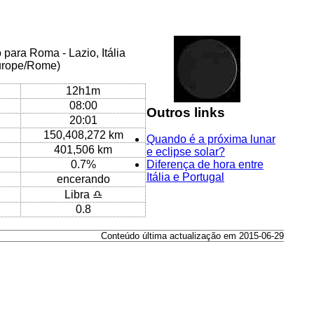
para Roma - Lazio, Itália
Europe/Rome)
12h1m
08:00
Outros links
20:01
150,408,272 km
Quando é a próxima lunar
401,506 km
e eclipse solar?
0.7%
Diferença de hora entre
Itália e Portugal
encerando
Libra ♎
0.8
Conteúdo última actualização em 2015-06-29