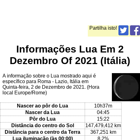
Partilha isto!
Informações Lua Em 2
Dezembro Of 2021 (Itália)
A informação sobre o Lua mostrado aqui é
específico para Roma - Lazio, Itália em
Quinta-feira, 2 de Dezembro de 2021. (Hora
local Europe/Rome)
Nascer ao pôr do Lua
10h37m
Nascer da Lua
04:45
Pôr do Lua
15:22
Distância do centro do Sol
147,479,412 km
Distância para o centro da Terra
367,251 km
Lua iluminação (às 00:00)
8.2%