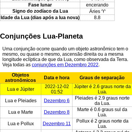
Fase lunar
encerando
Signo do zodíaco da Lua
Áries ♈
Idade da Lua (dias após a lua nova)
8.8
Conjunções Lua-Planeta
Uma conjunção ocorre quando um objeto astronômico tem o
mesmo, ou quase o mesmo, ascensão direita ou a mesma
longitude eclíptica de que da Lua, como observada da Terra.
Veja todas as
conjunções em Dezembro 2022
.
Objetos
Data e hora
Graus de separação
astronômicos
2022-12-02
Júpiter é 2.6 graus norte da
Lua e Júpiter
01:52
Lua.
Pleiades é 2.9 graus norte
Lua e Pleiades
Dezembro 6
da Lua.
Marte é 0.6 graus sul da
Lua e Marte
Dezembro 8
Lua.
Pollux é 2 graus norte da
Lua e Pollux
Dezembro 11
Lua.