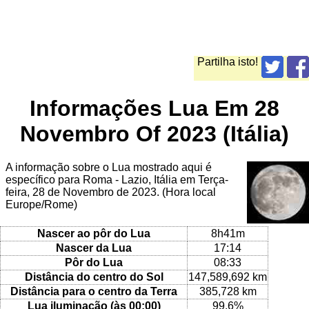
Partilha isto!
Informações Lua Em 28
Novembro Of 2023 (Itália)
A informação sobre o Lua mostrado aqui é
específico para Roma - Lazio, Itália em Terça-
feira, 28 de Novembro de 2023. (Hora local
Europe/Rome)
Nascer ao pôr do Lua
8h41m
Nascer da Lua
17:14
Pôr do Lua
08:33
Distância do centro do Sol
147,589,692 km
Distância para o centro da Terra
385,728 km
Lua iluminação (às 00:00)
99.6%