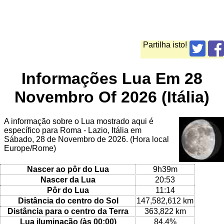
Partilha isto!
Informações Lua Em 28
Novembro Of 2026 (Itália)
A informação sobre o Lua mostrado aqui é
específico para Roma - Lazio, Itália em
Sábado, 28 de Novembro de 2026. (Hora local
Europe/Rome)
Nascer ao pôr do Lua
9h39m
Nascer da Lua
20:53
Pôr do Lua
11:14
Distância do centro do Sol
147,582,612 km
Distância para o centro da Terra
363,822 km
Lua iluminação (às 00:00)
84.4%