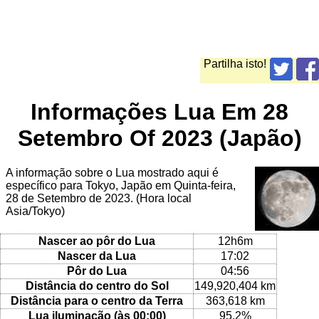
Partilha isto!
Informações Lua Em 28
Setembro Of 2023 (Japão)
A informação sobre o Lua mostrado aqui é
específico para Tokyo, Japão em Quinta-feira,
28 de Setembro de 2023. (Hora local
Asia/Tokyo)
Nascer ao pôr do Lua
12h6m
Nascer da Lua
17:02
Pôr do Lua
04:56
Distância do centro do Sol
149,920,404 km
Distância para o centro da Terra
363,618 km
Lua iluminação (às 00:00)
95.2%