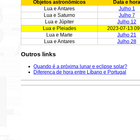
Objetos astronômicos
Data e hor
Lua e Antares
Julho 1
Lua e Saturno
Julho 7
Lua e Júpiter
Julho 12
Lua e Pleiades
2023-07-13 09
Lua e Marte
Julho 21
Lua e Antares
Julho 28
Outros links
Quando é a próxima lunar e eclipse solar?
Diferença de hora entre Líbano e Portugal