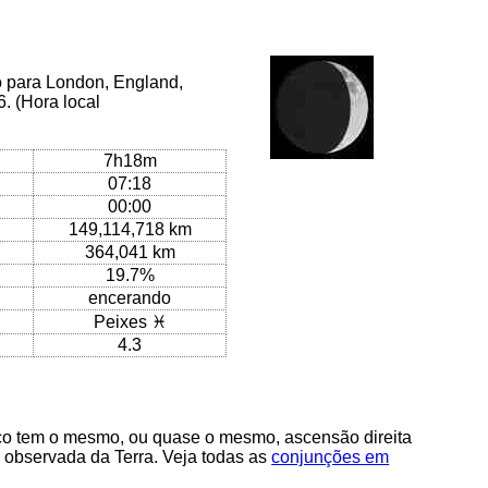
o para London, England,
. (Hora local
7h18m
07:18
00:00
149,114,718 km
364,041 km
19.7%
encerando
Peixes ♓
4.3
o tem o mesmo, ou quase o mesmo, ascensão direita
 observada da Terra. Veja todas as
conjunções em