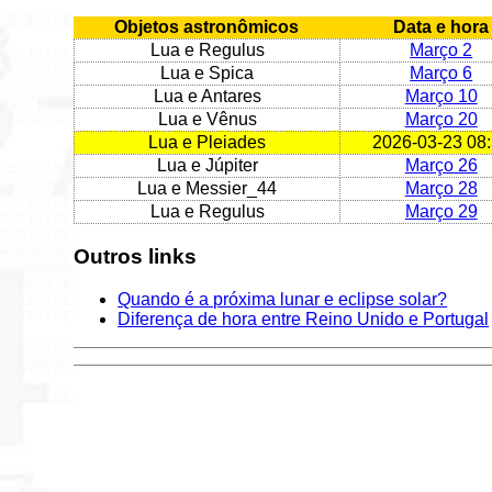
Objetos astronômicos
Data e hora
Lua e Regulus
Março 2
Lua e Spica
Março 6
Lua e Antares
Março 10
Lua e Vênus
Março 20
Lua e Pleiades
2026-03-23 08
Lua e Júpiter
Março 26
Lua e Messier_44
Março 28
Lua e Regulus
Março 29
Outros links
Quando é a próxima lunar e eclipse solar?
Diferença de hora entre Reino Unido e Portugal