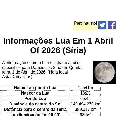
Partilha isto!
Informações Lua Em 1 Abril
Of 2026 (Síria)
A informação sobre o Lua mostrado aqui é
específico para Damascus, Síria em Quarta-
feira, 1 de Abril de 2026. (Hora local
Asia/Damascus)
Nascer ao pôr do Lua
12h41m
Nascer da Lua
18:29
Pôr do Lua
05:48
Distância do centro do Sol
149,494,270 km
Distância para o centro da Terra
389,017 km
Lua iluminação (às 00:00)
98.5%