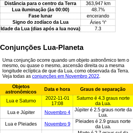
Distância para o centro da Terra
363,947 km
Lua iluminação (às 00:00)
48.7%
Fase lunar
encerando
Signo do zodíaco da Lua
Áries ♈
Idade da Lua (dias após a lua nova)
7.3
Conjunções Lua-Planeta
Uma conjunção ocorre quando um objeto astronômico tem o
mesmo, ou quase o mesmo, ascensão direita ou a mesma
longitude eclíptica de que da Lua, como observada da Terra.
Veja todas as
conjunções em Novembro 2022
.
Objetos
Data e hora
Graus de separação
astronômicos
2022-11-01
Saturno é 4.3 graus norte
Lua e Saturno
17:08
da Lua.
Júpiter é 2.5 graus norte da
Lua e Júpiter
Novembro 4
Lua.
Pleiades é 2.9 graus norte
Lua e Pleiades
Novembro 9
da Lua.
Marte é 2.7 graus sul da