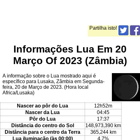
Partilha isto!
Informações Lua Em 20
Março Of 2023 (Zâmbia)
A informação sobre o Lua mostrado aqui é
específico para Lusaka, Zâmbia em Segunda-
feira, 20 de Março de 2023. (Hora local
Africa/Lusaka)
Nascer ao pôr do Lua
12h52m
Nascer da Lua
04:45
Pôr do Lua
17:37
Distância do centro do Sol
148,973,390 km
Distância para o centro da Terra
365,244 km
Lua iluminação (às 00:00)
4.7%