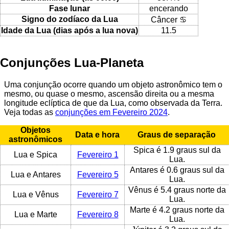
Fase lunar
encerando
Signo do zodíaco da Lua
Câncer ♋
Idade da Lua (dias após a lua nova)
11.5
Conjunções Lua-Planeta
Uma conjunção ocorre quando um objeto astronômico tem o
mesmo, ou quase o mesmo, ascensão direita ou a mesma
longitude eclíptica de que da Lua, como observada da Terra.
Veja todas as
conjunções em Fevereiro 2024
.
Objetos
Data e hora
Graus de separação
astronômicos
Spica é 1.9 graus sul da
Lua e Spica
Fevereiro 1
Lua.
Antares é 0.6 graus sul da
Lua e Antares
Fevereiro 5
Lua.
Vênus é 5.4 graus norte da
Lua e Vênus
Fevereiro 7
Lua.
Marte é 4.2 graus norte da
Lua e Marte
Fevereiro 8
Lua.