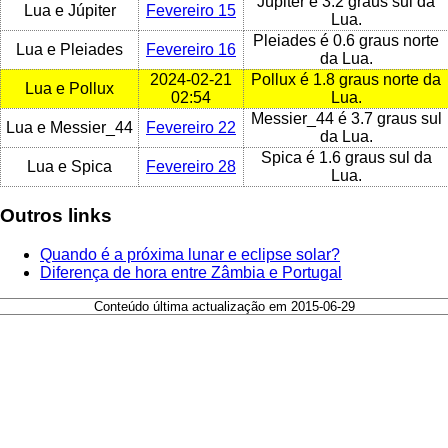
Júpiter é 3.2 graus sul da
Lua e Júpiter
Fevereiro 15
Lua.
Pleiades é 0.6 graus norte
Lua e Pleiades
Fevereiro 16
da Lua.
2024-02-21
Pollux é 1.8 graus norte da
Lua e Pollux
02:54
Lua.
Messier_44 é 3.7 graus sul
Lua e Messier_44
Fevereiro 22
da Lua.
Spica é 1.6 graus sul da
Lua e Spica
Fevereiro 28
Lua.
Outros links
Quando é a próxima lunar e eclipse solar?
Diferença de hora entre Zâmbia e Portugal
Conteúdo última actualização em 2015-06-29