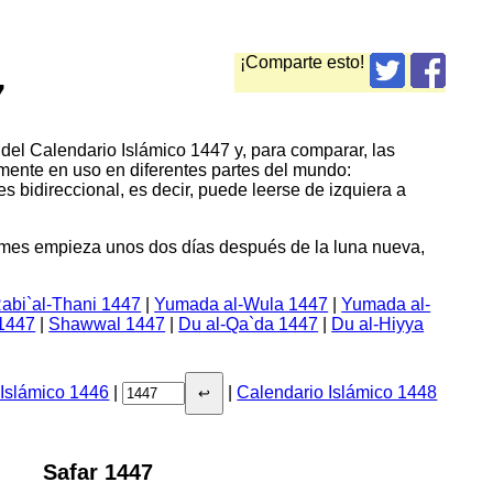
¡Comparte esto!
7
 del Calendario Islámico 1447 y, para comparar, las
mente en uso en diferentes partes del mundo:
s bidireccional, es decir, puede leerse de izquiera a
l mes empieza unos dos días después de la luna nueva,
abi`al-Thani 1447
|
Yumada al-Wula 1447
|
Yumada al-
1447
|
Shawwal 1447
|
Du al-Qa`da 1447
|
Du al-Hiyya
 Islámico 1446
|
|
Calendario Islámico 1448
↩
Safar 1447