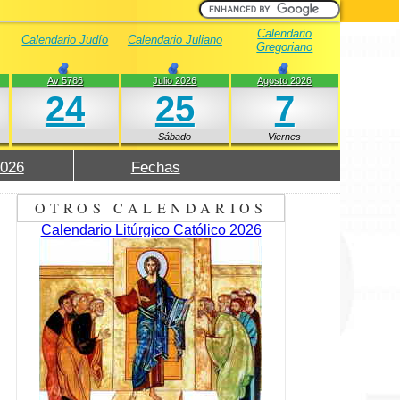
Calendario
Calendario Judío
Calendario Juliano
Gregoriano
Av 5786
Julio 2026
Agosto 2026
24
25
7
Sábado
Viernes
2026
Fechas
OTROS CALENDARIOS
Calendario Litúrgico Católico 2026