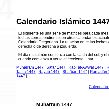
Calendario Islámico 144
El siguiente es una serie de matrices para cada mes
fechas correspondientes en otros calendarios actual
Calendario Gregoriano. La relación entre las fechas e
derecha o de derecha a izquierda.
El día musulmán comienza con la caída del sol, y e
cuando comienza a verse el creciente lunar.
Muharram 1447
|
Safar 1447
|
Rabi`al-Awwal 1447
|
R
Tania 1447
|
Rayab 1447
|
Sha`bán 1447
|
Ramadán 
1447
|
Calendario
Muharram 1447