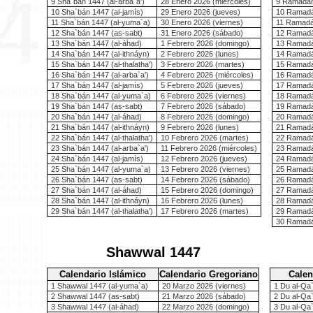
9 Sha`bán 1447 (al-arba`a')
28 Enero 2026 (miércoles)
9 Ramadán 
10 Sha`bán 1447 (al-jamís)
29 Enero 2026 (jueves)
10 Ramadá
11 Sha`bán 1447 (al-yuma`a)
30 Enero 2026 (viernes)
11 Ramadá
12 Sha`bán 1447 (as-sabt)
31 Enero 2026 (sábado)
12 Ramadá
13 Sha`bán 1447 (al-áhad)
1 Febrero 2026 (domingo)
13 Ramadán
14 Sha`bán 1447 (al-ithnáyn)
2 Febrero 2026 (lunes)
14 Ramadán
15 Sha`bán 1447 (al-thalatha')
3 Febrero 2026 (martes)
15 Ramadán
16 Sha`bán 1447 (al-arba`a')
4 Febrero 2026 (miércoles)
16 Ramadá
17 Sha`bán 1447 (al-jamís)
5 Febrero 2026 (jueves)
17 Ramadá
18 Sha`bán 1447 (al-yuma`a)
6 Febrero 2026 (viernes)
18 Ramadá
19 Sha`bán 1447 (as-sabt)
7 Febrero 2026 (sábado)
19 Ramadá
20 Sha`bán 1447 (al-áhad)
8 Febrero 2026 (domingo)
20 Ramadán
21 Sha`bán 1447 (al-ithnáyn)
9 Febrero 2026 (lunes)
21 Ramadán
22 Sha`bán 1447 (al-thalatha')
10 Febrero 2026 (martes)
22 Ramadán
23 Sha`bán 1447 (al-arba`a')
11 Febrero 2026 (miércoles)
23 Ramadá
24 Sha`bán 1447 (al-jamís)
12 Febrero 2026 (jueves)
24 Ramadá
25 Sha`bán 1447 (al-yuma`a)
13 Febrero 2026 (viernes)
25 Ramadá
26 Sha`bán 1447 (as-sabt)
14 Febrero 2026 (sábado)
26 Ramadá
27 Sha`bán 1447 (al-áhad)
15 Febrero 2026 (domingo)
27 Ramadán
28 Sha`bán 1447 (al-ithnáyn)
16 Febrero 2026 (lunes)
28 Ramadán
29 Sha`bán 1447 (al-thalatha')
17 Febrero 2026 (martes)
29 Ramadán
30 Ramadá
Shawwal 1447
Calendario Islámico
Calendario Gregoriano
Calen
1 Shawwal 1447 (al-yuma`a)
20 Marzo 2026 (viernes)
1 Du al-Qa
2 Shawwal 1447 (as-sabt)
21 Marzo 2026 (sábado)
2 Du al-Qa
3 Shawwal 1447 (al-áhad)
22 Marzo 2026 (domingo)
3 Du al-Qa`