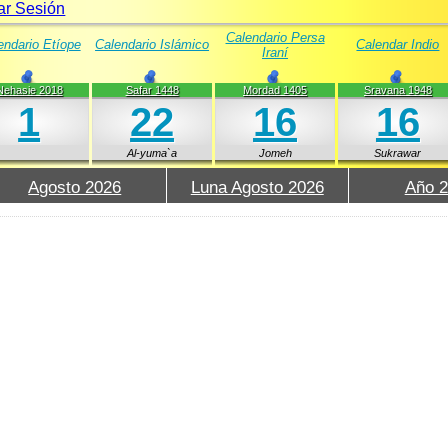
iar Sesión
Calendario Persa
endario Etíope
Calendario Islámico
Calendar Indio
Iraní
Nehasie 2018
Safar 1448
Mordad 1405
Sravana 1948
1
22
16
16
Al-yuma`a
Jomeh
Sukrawar
Agosto 2026
Luna Agosto 2026
Año 