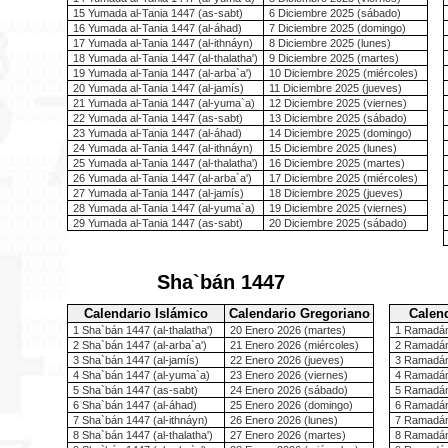
15 Yumada al-Tania 1447 (as-sabt)
6 Diciembre 2025 (sábado)
16 Yumada al-Tania 1447 (al-áhad)
7 Diciembre 2025 (domingo)
17 Yumada al-Tania 1447 (al-ithnáyn)
8 Diciembre 2025 (lunes)
18 Yumada al-Tania 1447 (al-thalatha')
9 Diciembre 2025 (martes)
19 Yumada al-Tania 1447 (al-arba`a')
10 Diciembre 2025 (miércoles)
20 Yumada al-Tania 1447 (al-jamís)
11 Diciembre 2025 (jueves)
21 Yumada al-Tania 1447 (al-yuma`a)
12 Diciembre 2025 (viernes)
22 Yumada al-Tania 1447 (as-sabt)
13 Diciembre 2025 (sábado)
23 Yumada al-Tania 1447 (al-áhad)
14 Diciembre 2025 (domingo)
24 Yumada al-Tania 1447 (al-ithnáyn)
15 Diciembre 2025 (lunes)
25 Yumada al-Tania 1447 (al-thalatha')
16 Diciembre 2025 (martes)
26 Yumada al-Tania 1447 (al-arba`a')
17 Diciembre 2025 (miércoles)
27 Yumada al-Tania 1447 (al-jamís)
18 Diciembre 2025 (jueves)
28 Yumada al-Tania 1447 (al-yuma`a)
19 Diciembre 2025 (viernes)
29 Yumada al-Tania 1447 (as-sabt)
20 Diciembre 2025 (sábado)
Sha`bán 1447
Calendario Islámico
Calendario Gregoriano
Calen
1 Sha`bán 1447 (al-thalatha')
20 Enero 2026 (martes)
1 Ramadán 
2 Sha`bán 1447 (al-arba`a')
21 Enero 2026 (miércoles)
2 Ramadán 
3 Sha`bán 1447 (al-jamís)
22 Enero 2026 (jueves)
3 Ramadán
4 Sha`bán 1447 (al-yuma`a)
23 Enero 2026 (viernes)
4 Ramadán
5 Sha`bán 1447 (as-sabt)
24 Enero 2026 (sábado)
5 Ramadán
6 Sha`bán 1447 (al-áhad)
25 Enero 2026 (domingo)
6 Ramadán 
7 Sha`bán 1447 (al-ithnáyn)
26 Enero 2026 (lunes)
7 Ramadán 
8 Sha`bán 1447 (al-thalatha')
27 Enero 2026 (martes)
8 Ramadán 