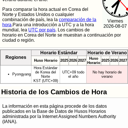
Para comparar la hora actual en Corea del
Norte y Estados Unidos o cualquier
combinación de país, lea la
comparación de la
Viernes
hora
.Para una introducción a UTC y a la hora
2026-08-07
mundial, lea
UTC por país
. Los cambios de
horario en Corea del Norte se muestran a continuación por
ciudad o región.
Horario Estándar
Horario de Verano
Regiones
Huso
Huso Horario
2025
2026
2027
2025
2026
2027
Horario
Hora Estándar
de Korea del
UTC+09 todo
No hay horario de
Pyongyang
Norte
el año
verano
KST (UTC+09)
Historia de los Cambios de Hora
La información en esta página procede de los datos
publicados en la Base de Datos de Husos Horarios
administrada por la Internet Assigned Numbers Authority
(IANA).