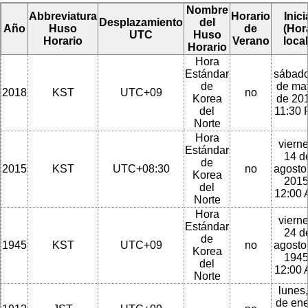
Nombre
Abbreviatura
Horario
Inici
Desplazamiento
del
Año
Huso
de
(Hor
UTC
Huso
Horario
Verano
local
Horario
Hora
Estándar
sábado
de
de ma
2018
KST
UTC+09
no
Korea
de 201
del
11:30
Norte
Hora
vierne
Estándar
14 d
de
2015
KST
UTC+08:30
no
agosto
Korea
2015
del
12:00
Norte
Hora
vierne
Estándar
24 d
de
1945
KST
UTC+09
no
agosto
Korea
1945
del
12:00
Norte
lunes,
de en