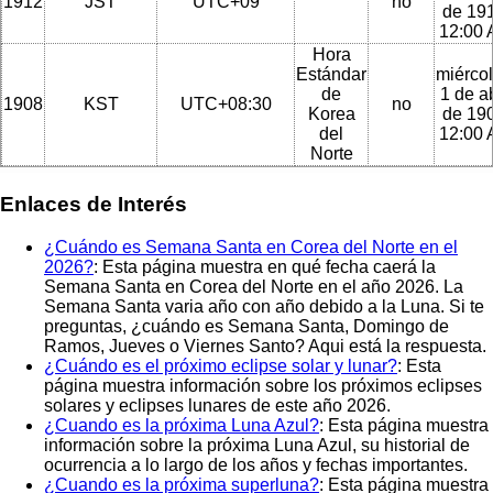
1912
JST
UTC+09
no
de 191
12:00
Hora
Estándar
miércol
de
1 de ab
1908
KST
UTC+08:30
no
Korea
de 190
del
12:00
Norte
Enlaces de Interés
¿Cuándo es Semana Santa en Corea del Norte en el
2026?
: Esta página muestra en qué fecha caerá la
Semana Santa en Corea del Norte en el año 2026. La
Semana Santa varia año con año debido a la Luna. Si te
preguntas, ¿cuándo es Semana Santa, Domingo de
Ramos, Jueves o Viernes Santo? Aqui está la respuesta.
¿Cuándo es el próximo eclipse solar y lunar?
: Esta
página muestra información sobre los próximos eclipses
solares y eclipses lunares de este año 2026.
¿Cuando es la próxima Luna Azul?
: Esta página muestra
información sobre la próxima Luna Azul, su historial de
ocurrencia a lo largo de los años y fechas importantes.
¿Cuando es la próxima superluna?
: Esta página muestra