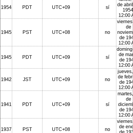
de abri
1954
PDT
UTC+09
sí
1954
12:00
viernes
de
1945
PST
UTC+08
no
noviem
de 194
12:00
doming
de ma
1945
PDT
UTC+09
sí
de 194
12:00
jueves,
de febr
1942
JST
UTC+09
no
de 194
12:00
martes,
de
1941
PDT
UTC+09
sí
diciem
de 194
12:00
viernes
de en
1937
PST
UTC+08
no
de 193