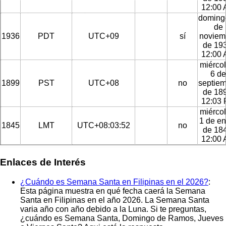
12:00
doming
de
1936
PDT
UTC+09
sí
noviem
de 193
12:00
miércol
6 de
1899
PST
UTC+08
no
septie
de 189
12:03
miércol
1 de en
1845
LMT
UTC+08:03:52
no
de 184
12:00
Enlaces de Interés
¿Cuándo es Semana Santa en Filipinas en el 2026?
:
Esta página muestra en qué fecha caerá la Semana
Santa en Filipinas en el año 2026. La Semana Santa
varia año con año debido a la Luna. Si te preguntas,
¿cuándo es Semana Santa, Domingo de Ramos, Jueves