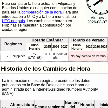
Para comparar la hora actual en Filipinas y
Estados Unidos o cualquier combinación de
país, lea la
comparación de la hora
.Para una
introducción a UTC y a la hora mundial, lea
Viernes
UTC por país
. Los cambios de horario en
2026-08-07
Filipinas se muestran a continuación por
ciudad o región.
Horario Estándar
Horario de Verano
Regiones
Huso
Huso
2025
2026
2027
2025
2026
2027
Horario
Horario
PST
UTC+08 todo el
Philippines
No hay horario de verano
(UTC+08)
año
Historia de los Cambios de Hora
La información en esta página procede de los datos
publicados en la Base de Datos de Husos Horarios
administrada por la Internet Assigned Numbers Authority
(IANA).
Nombre
Abbreviatura
Horario
Inici
Desplazamiento
del