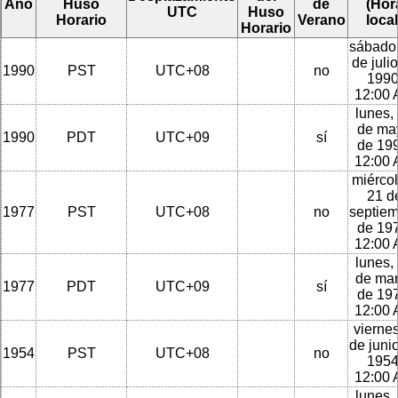
Año
Huso
de
(Hor
UTC
Huso
Horario
Verano
local
Horario
sábado
de juli
1990
PST
UTC+08
no
1990
12:00
lunes,
de ma
1990
PDT
UTC+09
sí
de 199
12:00
miércol
21 d
1977
PST
UTC+08
no
septie
de 197
12:00
lunes,
de ma
1977
PDT
UTC+09
sí
de 197
12:00
viernes
de juni
1954
PST
UTC+08
no
1954
12:00
lunes,