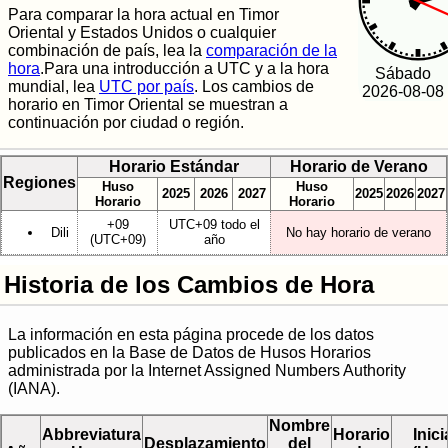
Para comparar la hora actual en Timor
Oriental y Estados Unidos o cualquier
combinación de país, lea la
comparación de la
hora
.Para una introducción a UTC y a la hora
Sábado
mundial, lea
UTC por país
. Los cambios de
2026-08-08
horario en Timor Oriental se muestran a
continuación por ciudad o región.
Horario Estándar
Horario de Verano
Regiones
Huso
Huso
2025
2026
2027
2025
2026
2027
Horario
Horario
+09
UTC+09 todo el
Dili
No hay horario de verano
(UTC+09)
año
Historia de los Cambios de Hora
La información en esta página procede de los datos
publicados en la Base de Datos de Husos Horarios
administrada por la Internet Assigned Numbers Authority
(IANA).
Nombre
Abbreviatura
Horario
Inici
Desplazamiento
del