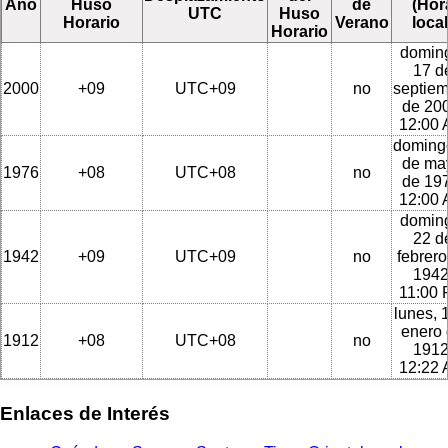
Año
Huso
de
(Hor
UTC
Huso
Horario
Verano
local
Horario
domin
17 d
2000
+09
UTC+09
no
septie
de 200
12:00
doming
de ma
1976
+08
UTC+08
no
de 197
12:00
domin
22 d
1942
+09
UTC+09
no
febrero
1942
11:00
lunes, 
enero
1912
+08
UTC+08
no
1912
12:22
Enlaces de Interés