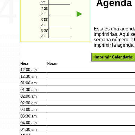
Agenda 
pm
2:30
►
pm
3:00
pm
Esta es una agenda 
3:30
imprimirlas. Aquí s
pm
semana número 19 d
imprimir la agenda 
¡Imprimir Calendario!
Hora
Notas
12:00
am
12:30
am
01:00
am
01:30
am
02:00
am
02:30
am
03:00
am
03:30
am
04:00
am
04:30
am