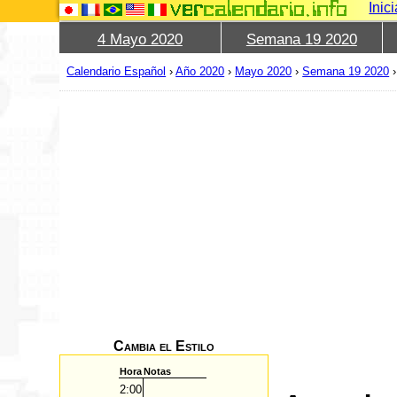
Inic
4 Mayo 2020
Semana 19 2020
Calendario Español
›
Año 2020
›
Mayo 2020
›
Semana 19 2020
Cambia el Estilo
Hora
Notas
2:00