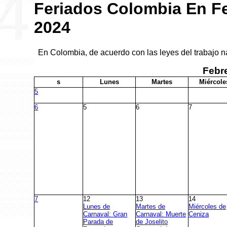
Feriados Colombia En F
2024
En Colombia, de acuerdo con las leyes del trabajo na
Febr
s
L
unes
M
artes
M
iércole
5
6
5
6
7
7
12
13
14
Lunes de
Martes de
Miércoles de
Carnaval: Gran
Carnaval: Muerte
Ceniza
Parada de
de Joselito