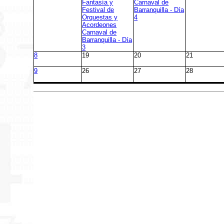
Fantasía y
Carnaval de
Festival de
Barranquilla - Día
Orquestas y
4
Acordeones
Carnaval de
Barranquilla - Día
3
8
19
20
21
9
26
27
28