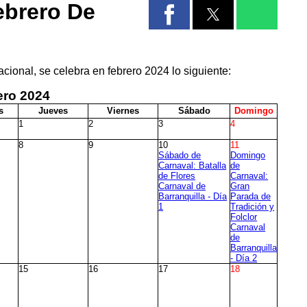
ebrero De
cional, se celebra en febrero 2024 lo siguiente:
ero
2024
s
J
ueves
V
iernes
S
ábado
D
omingo
1
2
3
4
8
9
10
11
Sábado de
Domingo
Carnaval: Batalla
de
de Flores
Carnaval:
Carnaval de
Gran
Barranquilla - Día
Parada de
1
Tradición y
Folclor
Carnaval
de
Barranquilla
- Día 2
15
16
17
18